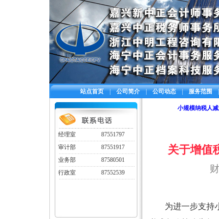
站点首页
|
公司简介
|
公司动态
|
服务范围
|
小规模纳税人减
经理室
87551797
关于增值
审计部
87551917
业务部
87580501
财
行政室
87552539
为进一步支持