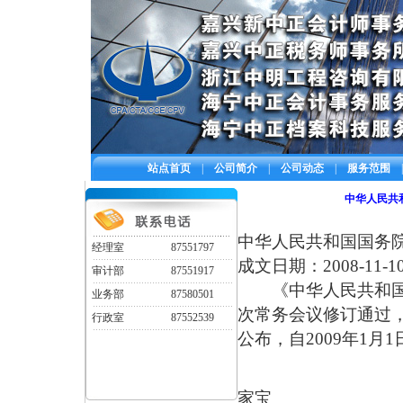
站点首页
|
公司简介
|
公司动态
|
服务范围
|
中华人民共
中华人民共和国国务院
经理室
87551797
成文日期：2008-11-1
审计部
87551917
《中华人民共和国增值
业务部
87580501
次常务会议修订通过
行政室
87552539
公布，自2009年1月
总
家宝